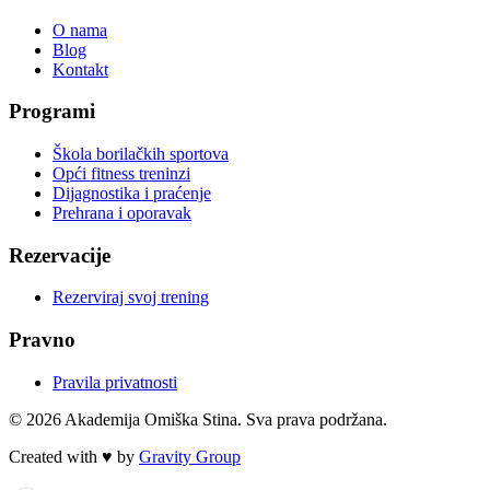
O nama
Blog
Kontakt
Programi
Škola borilačkih sportova
Opći fitness treninzi
Dijagnostika i praćenje
Prehrana i oporavak
Rezervacije
Rezerviraj svoj trening
Pravno
Pravila privatnosti
©
2026
Akademija Omiška Stina
.
Sva prava podržana.
Created with ♥ by
Gravity Group