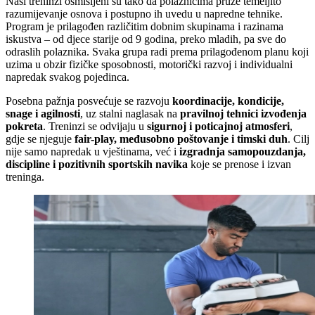
Naši treninzi osmišljeni su tako da polaznicima pruže temeljito
razumijevanje osnova i postupno ih uvedu u napredne tehnike.
Program je prilagođen različitim dobnim skupinama i razinama
iskustva – od djece starije od 9 godina, preko mladih, pa sve do
odraslih polaznika. Svaka grupa radi prema prilagođenom planu koji
uzima u obzir fizičke sposobnosti, motorički razvoj i individualni
napredak svakog pojedinca.
Posebna pažnja posvećuje se razvoju
koordinacije, kondicije,
snage i agilnosti
, uz stalni naglasak na
pravilnoj tehnici izvođenja
pokreta
. Treninzi se odvijaju u
sigurnoj i poticajnoj atmosferi
,
gdje se njeguje
fair-play, međusobno poštovanje i timski duh
. Cilj
nije samo napredak u vještinama, već i
izgradnja samopouzdanja,
discipline i pozitivnih sportskih navika
koje se prenose i izvan
treninga.